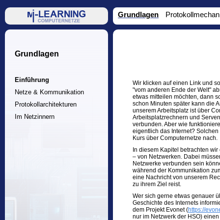
Grundlagen
Protokollmecha
Einführung
Wir klicken auf einen Link und so
"vom anderen Ende der Welt" a
Netze & Kommunikation
etwas mitteilen möchten, dann s
schon Minuten später kann die A
Protokollarchitekturen
unserem Arbeitsplatz ist über C
Im Netzinnern
Arbeitsplatzrechnern und Server
verbunden. Aber wie funktionier
eigentlich das Internet? Solche
Kurs über Computernetze nach.
In diesem Kapitel betrachten wir
– von Netzwerken. Dabei müssen
Netzwerke verbunden sein könne
während der Kommunikation zu
eine Nachricht von unserem Rec
zu ihrem Ziel reist.
Wer sich gerne etwas genauer üb
Geschichte des Internets informi
dem Projekt Evonet (
https://evon
nur im Netzwerk der HSO) einen 